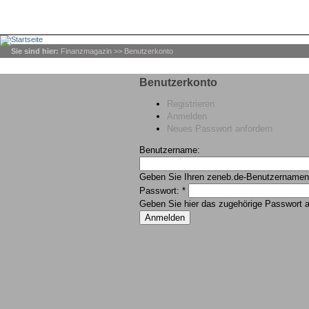
Sie sind hier:
Finanzmagazin
>> Benutzerkonto
Benutzerkonto
Registrieren
Anmelden
Neues Passwort anfordern
Benut
Geben Sie Ihren zeneb.de-Benutzernamen 
Passwort:
*
Geben Sie hier das zugehörige Passwort a