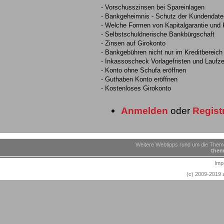
- Vorschusszinsen bei Spareinlagen
- Bankgeheimnis - Schutz der Kundendate
- Welche Formen von Kapitalgarantie und 
- Selbstschuldnerische Bankbürgschaft
- Zinsen auf Girokonto
- Bankgebühren nicht nur im Kreditbereich
- Inkassoscheck Vorlagefristen und Laufze
- Konto ohne Schufa eröffnen
- Guthaben Konto eröffnen
- Kostenloses Girokonto
Anmelden
oder
Regist
Weitere Webtipps rund um die Theme
them
Imp
(c) 2009-2019 