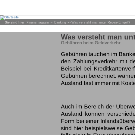
Sie sind hier:
Finanzmagazin
>>
Banking
>> Was versteht man unter Repair-Entgelt?
Was versteht man unt
Gebühren beim Geldverkehr
Gebühren tauchen im Banke
den Zahlungsverkehr mit d
Beispiel bei Kreditkartenve
Gebühren berechnet, währe
Ausland fast immer mit Kost
Auch im Bereich der Überw
Ausland können verschiede
Form bei einer Inlandsüberw
sind hier beispielsweise G