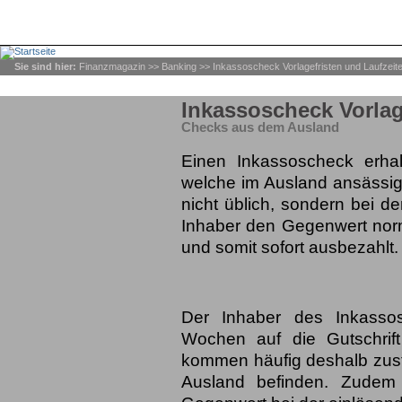
Sie sind hier:
Finanzmagazin
>>
Banking
>> Inkassoscheck Vorlagefristen und Laufzeit
Inkassoscheck Vorlag
Checks aus dem Ausland
Einen Inkassoscheck erha
welche im Ausland ansässig 
nicht üblich, sondern bei d
Inhaber den Gegenwert norma
und somit sofort ausbezahlt.
Der Inhaber des Inkasso
Wochen auf die Gutschrift
kommen häufig deshalb zus
Ausland befinden. Zudem